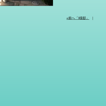
«前へ「I様邸」
｜