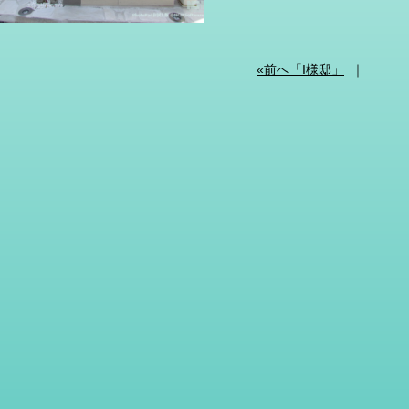
«前へ「I様邸」
｜