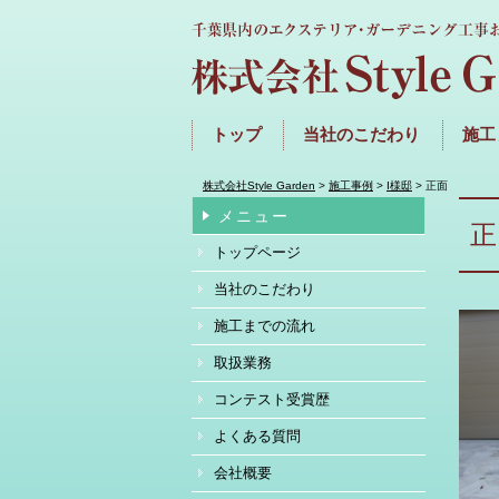
トップ
当社のこだわり
施工
株式会社Style Garden
>
施工事例
>
I様邸
>
正面
メニュー
正
トップページ
当社のこだわり
施工までの流れ
取扱業務
コンテスト受賞歴
よくある質問
会社概要