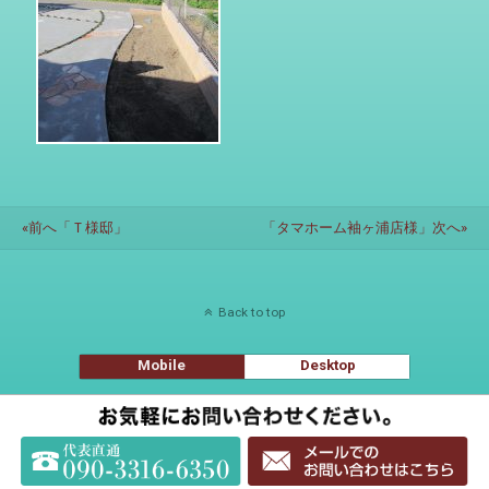
«前へ「Ｔ様邸」
「タマホーム袖ヶ浦店様」次へ»
Back to top
Mobile
Desktop