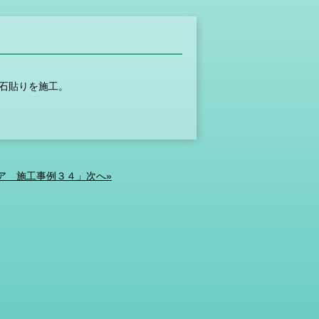
石貼りを施工。
ア 施工事例３４」次へ»