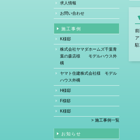
求人情報
お問い合わせ
施工事例
前
ア
K様邸
駐
株式会社ヤマダホームズ千葉青
葉の森店様 モデルハウス外
構
ヤマト住建株式会社様 モデル
ハウス外構
H様邸
F様邸
K様邸
> 施工事例一覧
お知らせ