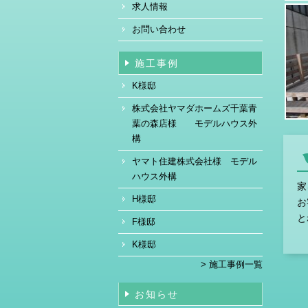
求人情報
お問い合わせ
施工事例
K様邸
株式会社ヤマダホームズ千葉青
葉の森店様 モデルハウス外
構
ヤマト住建株式会社様 モデル
ハウス外構
家
H様邸
お
と
F様邸
K様邸
> 施工事例一覧
お知らせ